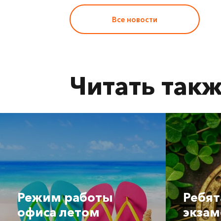
Все новости
Читать так
Режим работы
Ребят
офиса летом
экзам