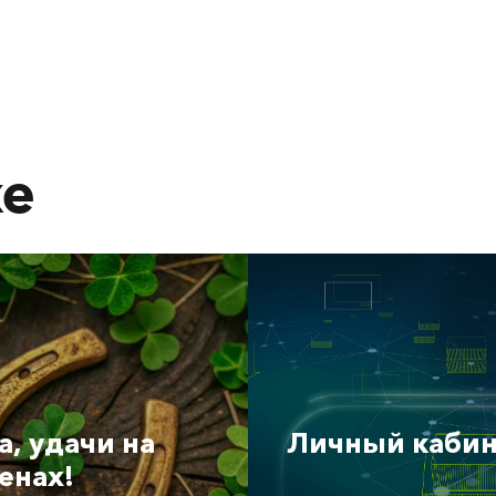
же
а, удачи на
Личный кабин
енах!