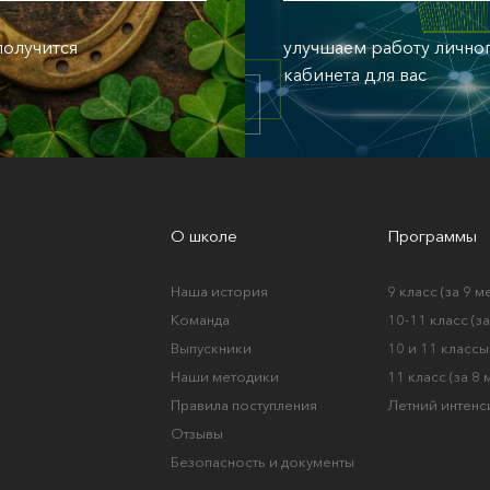
 получится
улучшаем работу лично
кабинета для вас
О школе
Программы
Наша история
9 класс (за 9 м
Команда
10-11 класс (з
Выпускники
10 и 11 классы 
Наши методики
11 класс (за 8
Правила поступления
Летний интенс
Отзывы
Безопасность и документы