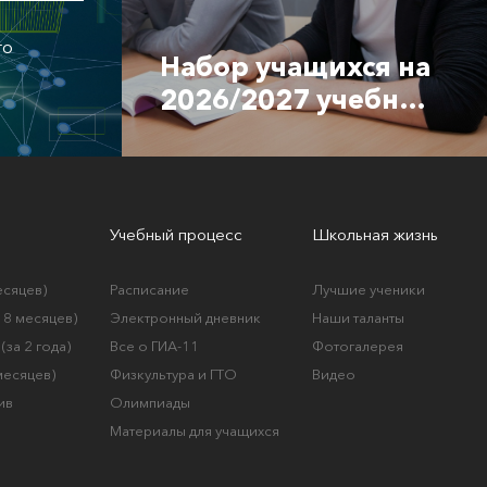
го
Набор учащихся на
2026/2027 учебный
год
Учебный процесс
Школьная жизнь
есяцев)
Расписание
Лучшие ученики
а 8 месяцев)
Электронный дневник
Наши таланты
(за 2 года)
Все о ГИА-11
Фотогалерея
 месяцев)
Физкультура и ГТО
Видео
ив
Олимпиады
Материалы для учащихся