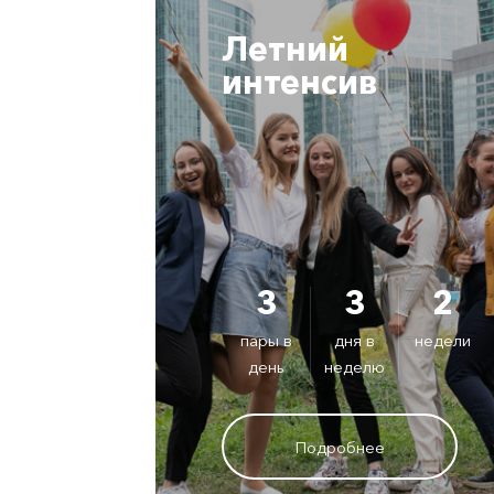
Летний
интенсив
3
3
2
пары в
дня в
недели
день
неделю
Подробнее