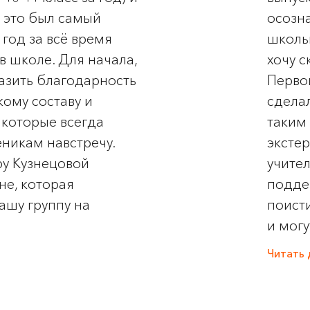
о это был самый
осозна
год за всё время
школьн
в школе. Для начала,
хочу 
азить благодарность
Первом
ому составу и
сдела
 которые всегда
таким
еникам навстречу.
эксте
ру Кузнецовой
учител
не, которая
подде
ашу группу на
поист
и могу
Читать 