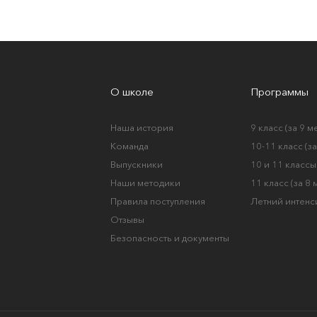
О школе
Программы
Наша история
9 класс (за 9 м
Команда
10-11 класс (з
Выпускники
10 и 11 классы 
Наши методики
11 класс (за 8
Правила поступления
Летний интенс
Отзывы
Безопасность и документы