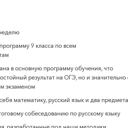
 неделю
программу 9 класса по всем
там
ана в основную программу обучения, что
достойный результат на ОГЭ, но и значительн
м экзаменом
себя математику, русский язык и два предмета
тоговому собеседованию по русскому языку
я, разработанные под наши методики