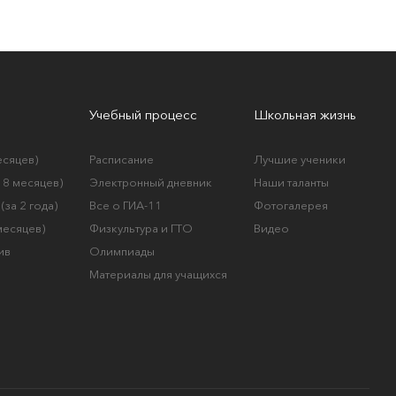
Учебный процесс
Школьная жизнь
есяцев)
Расписание
Лучшие ученики
а 8 месяцев)
Электронный дневник
Наши таланты
(за 2 года)
Все о ГИА-11
Фотогалерея
 месяцев)
Физкультура и ГТО
Видео
ив
Олимпиады
Материалы для учащихся