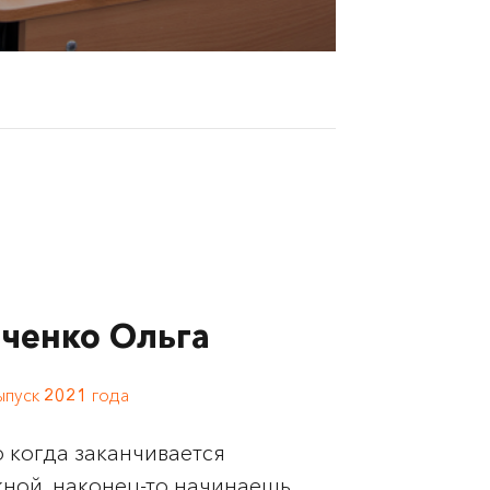
ченко Ольга
ыпуск
2021
года
 когда заканчивается
кной, наконец-то начинаешь