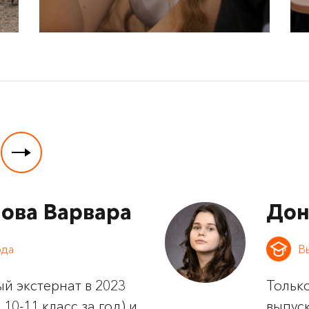
ова Варвара
Дон
ода
В
й экстернат в 2023
Только
10-11 класс за год) и
выпус