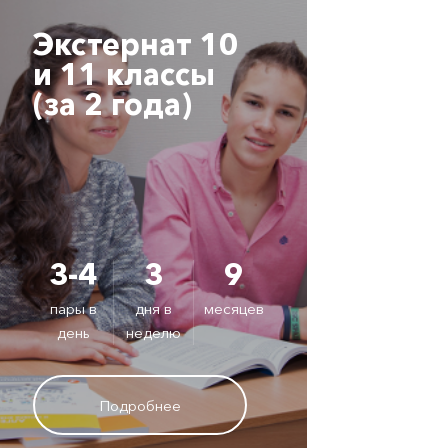
Экстернат 10
Экс
и 11 классы
кла
(за 2 года)
3-4
3
9
3-
пары в
дня в
месяцев
пары
день
неделю
ден
Подробнее