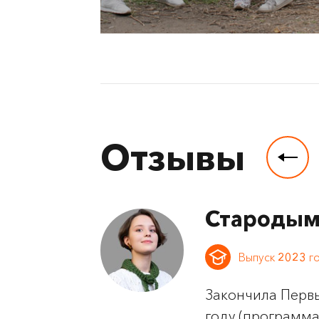
Отзывы
Стародым
Выпуск
2023
г
Закончила Первы
году (программа 