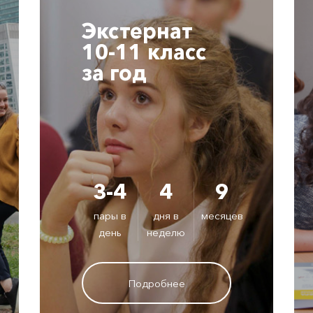
Экстернат
10-11 класс
за год
3-4
4
9
пары в
дня в
месяцев
день
неделю
Подробнее