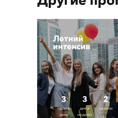
Летний
интенсив
3
3
2
пары в
дня в
недели
день
неделю