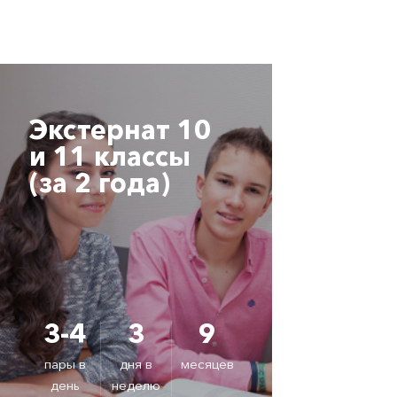
Экстернат 10
Экс
и 11 классы
кла
(за 2 года)
3-4
3
9
3-
пары в
дня в
месяцев
пары
день
неделю
ден