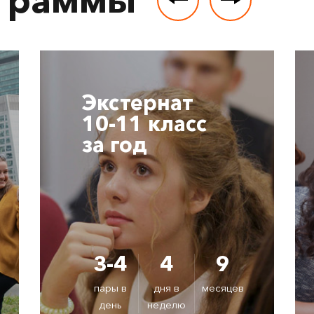
Экстернат
10-11 класс
за год
3-4
4
9
пары в
дня в
месяцев
день
неделю