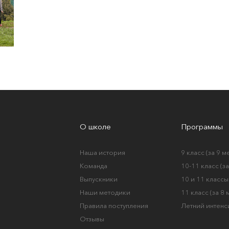
О школе
Программы
Наша история
9 класс (за 9 м
Команда
10-11 класс (з
Выпускники
10 и 11 классы 
Наши методики
11 класс (за 8
Правила поступления
Летний интенс
Отзывы