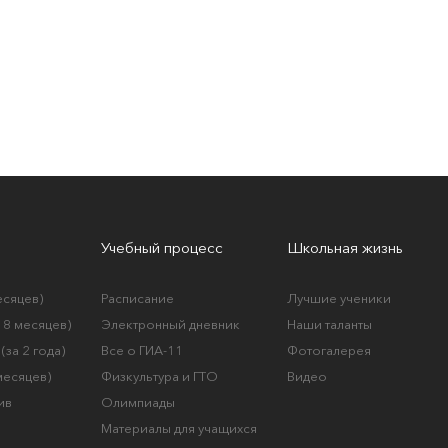
Учебный процесс
Школьная жизнь
есяцев)
Расписание
Лучшие ученики
а 8 месяцев)
Электронный дневник
Наши таланты
(за 2 года)
Все о ГИА-11
Фотогалерея
 месяцев)
Физкультура и ГТО
Видео
ив
Олимпиады
Материалы для учащихся