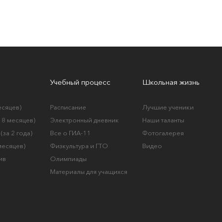
Учебный процесс
Школьная жизнь
есяцев)
Расписание
Лучшие ученики
а 8 месяцев)
Электронный дневник
Наши таланты
(за 2 года)
Все о ГИА-11
Фотогалерея
 месяцев)
Физкультура и ГТО
Видео
ив
Олимпиады
Материалы для учащихся