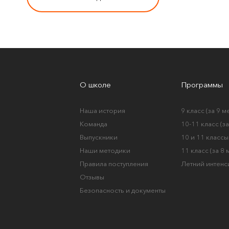
О школе
Программы
Наша история
9 класс (за 9 м
Команда
10-11 класс (з
Выпускники
10 и 11 классы 
Наши методики
11 класс (за 8
Правила поступления
Летний интенс
Отзывы
Безопасность и документы